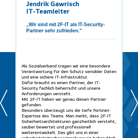
Jendrik Gawrisch
IT-Teamleiter
M
„Wir sind mit 2F-IT als IT-Security-
Partner sehr zufrieden."
„
Pa
Unse
Als Sozialverband tragen wir eine besondere
Prob
Verantwortung für den Schutz sensibler Daten
exte
und eine sichere IT-Infrastruktur.
war 
Dafür braucht es einen Partner, der IT-
uns 
Security fachlich beherrscht und unsere
IT s
Anforderungen versteht.
Fort
Mit 2F-IT haben wir genau diesen Partner
mitb
gefunden.
Verf
Besonders überzeugt uns die tiefe Fortinet-
auße
Expertise des Teams. Man merkt, dass 2F-IT
geme
Sicherheitsarchitekturen ganzheitlich versteht,
Team
sauber bewertet und professionell
Agen
weiterentwickelt. Das gibt uns in einer
führ