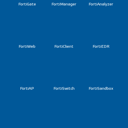
FortiGate
FortiManager
FortiAnalyzer
FortiWeb
FortiClient
FortiEDR
FortiAP
FortiSwitch
FortiSandbox