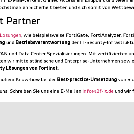
m E-Mail-Verkehr, Unified Access am Endpoint und vielen an
 Höchstmaß an Sicherheit bieten und sich somit von Wettbew
et Partner
-Lösungen
, wie beispielsweise FortiGate, FortiAnalyzer, For
ng
und
Betriebsverantwortung
der IT-Security-Infrastruktu
N und Data Center Spezialisierungen. Mit zertifizierten u
zen wir mittelständische und Enterprise-Unternehmen sowie 
ity Lösungen von Fortinet
.
nd hohem Know-how bei der
Best-practice-Umsetzung
von Sic
uns. Schreiben Sie uns eine E-Mail an
info@2f-it.de
und wir f